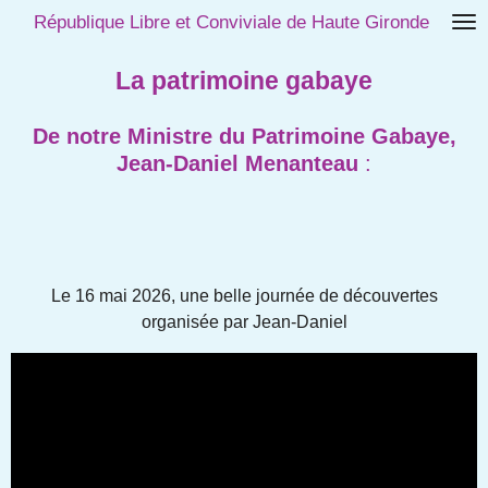
République Libre et Conviviale de Haute Gironde
Passer
au
contenu
La patrimoine gabaye
principal
De notre Ministre du Patrimoine Gabaye,
Jean-Daniel Menanteau
:
Le 16 mai 2026, une belle journée de découvertes
organisée par Jean-Daniel