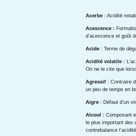
Acerbe
: Acidité notab
Acescence :
Formatio
d’acescence et goût de
Acide
: Terme de dégus
Acidité volatile :
L’ac
On ne le cite que lors
Agressif
: Contraire 
un peu de temps en bo
Aigre
: Défaut d’un vi
Alcool :
Composant ess
le plus important des 
contrebalance l’acidit