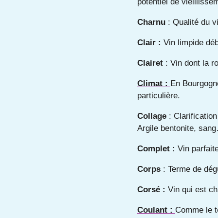
potentiel de vieillisse
Charnu
: Qualité du v
Clair :
Vin limpide dé
Clairet
: Vin dont la r
Climat :
En Bourgogne,
particulière.
Collage
: Clarificatio
Argile bentonite, san
Complet :
Vin parfai
Corps
: Terme de dégu
Corsé :
Vin qui est ch
Coulant :
Comme le te