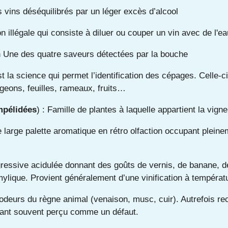
s vins déséquilibrés par un léger excès d’alcool
n illégale qui consiste à diluer ou couper un vin avec de l'ea
in Une des quatre saveurs détectées par la bouche
t la science qui permet l’identification des cépages. Celle-c
geons, feuilles, rameaux, fruits…
pélidées
) : Famille de plantes à laquelle appartient la vigne
 large palette aromatique en rétro olfaction occupant plein
ressive acidulée donnant des goûts de vernis, de banane, d
ylique. Provient généralement d’une vinification à températ
deurs du règne animal (venaison, musc, cuir). Autrefois re
nant souvent perçu comme un défaut.