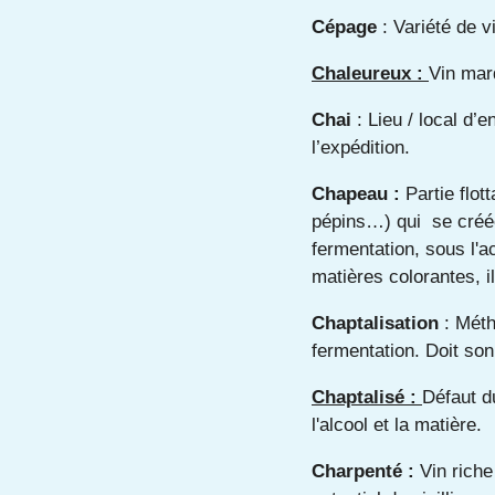
Cépage
: Variété de v
Chaleureux :
Vin marq
Chai
: Lieu / local d’
l’expédition.
Chapeau :
Partie flo
pépins…) qui se créée
fermentation, sous l'
matières colorantes, i
Chaptalisation
: Méth
fermentation. Doit son
Chaptalisé :
Défaut d
l'alcool et la matière.
Charpenté :
Vin riche 