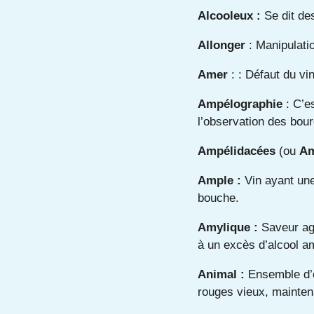
Alcooleux :
Se dit de
Allonger
: Manipulatio
Amer
: : Défaut du v
Ampélographie
: C’es
l’observation des bour
Ampélidacées
(ou
Am
Ample :
Vin ayant une
bouche.
Amylique :
Saveur ag
à un excès d’alcool am
Animal :
Ensemble d’o
rouges vieux, mainte