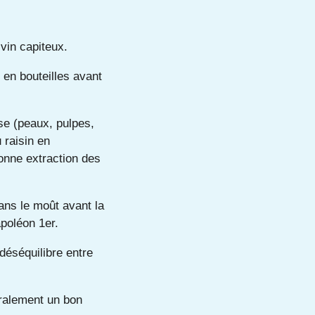
 vin capiteux.
 en bouteilles avant
se (peaux, pulpes,
 raisin en
onne extraction des
ans le moût avant la
apoléon 1er.
 déséquilibre
entre
néralement un bon