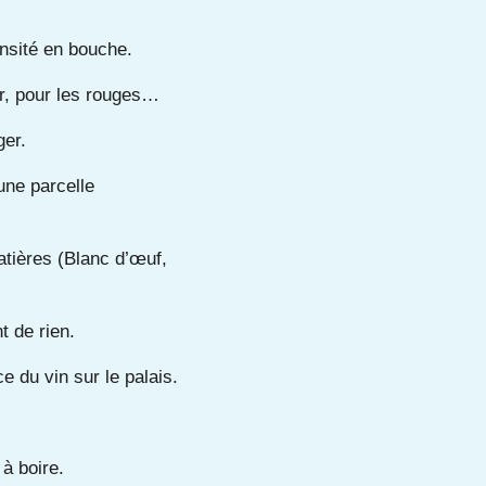
ensité en bouche.
r, pour les rouges…
ger.
une parcelle
atières (Blanc d’œuf,
 de rien.
e du vin sur le palais.
à boire.