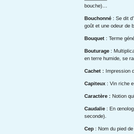
bouche)…
Bouchonné
: Se dit d
goût et une odeur de b
Bouquet
: Terme génér
Bouturage
: Multiplic
en terre humide, se ra
Cachet :
Impression d
Capiteux
: Vin riche e
Caractère :
Notion qui
Caudalie
: En œnologi
seconde).
Cep
: Nom du pied de 