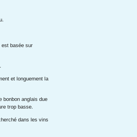
u.
i est basée sur
.
ement et longuement la
e bonbon anglais due
ure trop basse.
cherché dans les vins