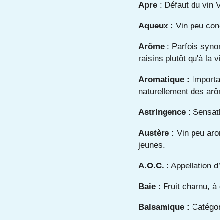
Apre
: Défaut du vin 
Aqueux :
Vin peu conc
Arôme
: Parfois syno
raisins plutôt qu'à la 
Aromatique :
Importa
naturellement des ar
Astringence
: Sensati
Austère :
Vin peu aro
jeunes.
A.O.C.
: Appellation d
Baie
: Fruit charnu, à
Balsamique :
Catégor