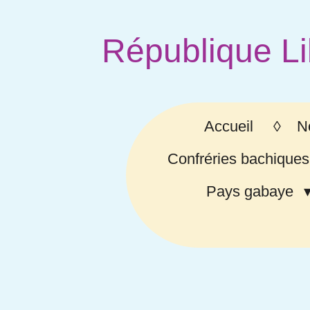
Passer
au
République Li
contenu
principal
Accueil
N
Confréries bachiques
Pays gabaye