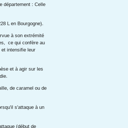
e département : Celle
 228 L en Bourgogne).
urvue à son extrémité
ues, ce qui confère au
et intensifie leur
èse et à agir sur les
die.
ille, de caramel ou
de
squ'il s'attaque à un
ttaque (début de